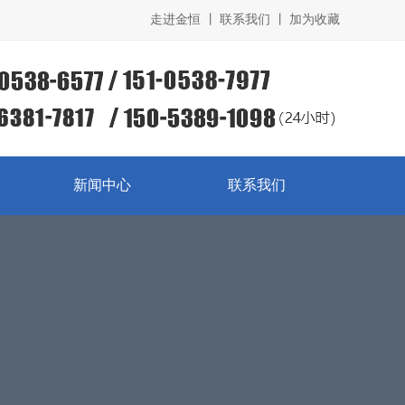
走进金恒 丨
联系我们 丨
加为收藏
新闻中心
联系我们