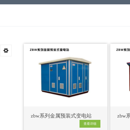
zbw系列金属预装式变电站
zb
查看详细