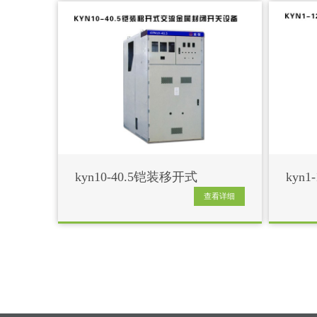
kyn10-40.5铠装移开式
kyn
查看详细