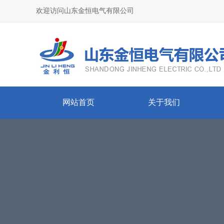
欢迎访问山东金恒电气有限公司
网站首页
关于我们