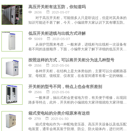
高压开关柜有这五防，你知道吗
2636
2021-05-07
对于高压开关柜，可能很多人只是听说过，但是对其具体的
知识可能还不甚了解，今天，小编就带大家认识下其有哪五防。
低压开关柜进线与出线方式详解
5069
2021-05-07
从保护范围来考虑，一般来讲，进线柜与出线柜一次设备有
着不同的连接顺序，下面，小编带大家了解下详细的低压开关柜
的进线与出线方式。
按照这样的方式，可以将开关柜分为这几种型号
2556
2021-05-06
各种开关柜，在结构上是大体类似的，主要可以分成断路器
室、母线室、馈线室、仪表室，在各室间通常有着一定的钢板隔
离。接下来，小编给大家讲讲按照一定的方式，能够将开关柜分
为哪几种型号。
开关柜的型号不同，特点上也会有所差别
2586
2021-05-06
一般来讲，抽出式柜会更省地方些，有关便于维修，出现回
路多等特点，此外，开关柜的小编就给大家详细就给大家详细讲
讲其各种型号的特点。
箱式变电站的分类介绍原来有这些
2719
2021-04-30
箱式变电站作为一种配电变压器、高压开关设备以及低压配
电装置，通常会将其装于防潮、防尘、防火箱体内，进行封闭的