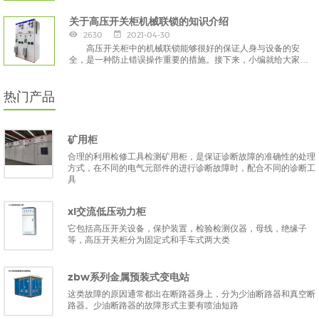
运行，那么箱式变电站根据结构、外观、外壳材质可以有怎样的
分类。
关于高压开关柜机械联锁的知识介绍
2630
2021-04-30
高压开关柜中的机械联锁能够很好的保证人身与设备的安
全，是一种防止错误操作重要的措施。接下来，小编就给大家详
细讲讲相关知识。
热门产品
矿用柜
合理的利用检修工具检测矿用柜，是保证诊断故障的准确性的处理
方式，在不同的电气元部件的进行诊断故障时，配合不同的诊断工
具
xl交流低压动力柜
它包括高压开关设备，保护装置，检验检测仪器，母线，绝缘子
等，高压开关柜分为固定式和手车式两大类
zbw系列金属预装式变电站
这类故障的原因通常都出在断路器身上，分为少油断路器和真空断
路器。少油断路器的故障形式主要有喷油短路