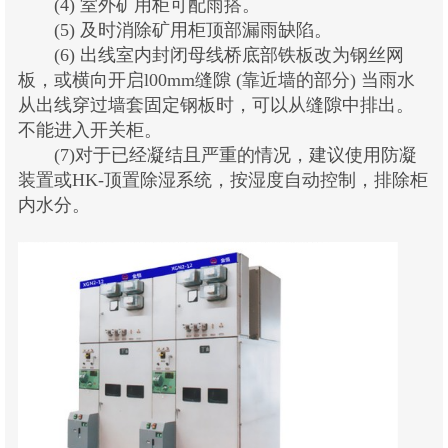
(4) 室外矿用柜可配雨搭。
(5) 及时消除矿用柜顶部漏雨缺陷。
(6) 出线室内封闭母线桥底部铁板改为钢丝网
板，或横向开启l00mm缝隙 (靠近墙的部分) 当雨水
从出线穿过墙套固定钢板时，可以从缝隙中排出。
不能进入开关柜。
(7)对于已经凝结且严重的情况，建议使用防凝
装置或HK-顶置除湿系统，按湿度自动控制，排除柜
内水分。