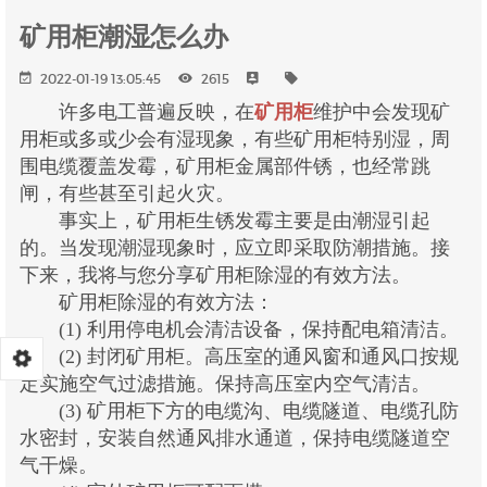
矿用柜潮湿怎么办
2022-01-19 13:05:45
2615
许多电工普遍反映，在
矿用柜
维护中会发现矿
用柜或多或少会有湿现象，有些矿用柜特别湿，周
围电缆覆盖发霉，矿用柜金属部件锈，也经常跳
闸，有些甚至引起火灾。
事实上，矿用柜生锈发霉主要是由潮湿引起
的。当发现潮湿现象时，应立即采取防潮措施。接
下来，我将与您分享矿用柜除湿的有效方法。
矿用柜除湿的有效方法：
(1) 利用停电机会清洁设备，保持配电箱清洁。
(2) 封闭矿用柜。高压室的通风窗和通风口按规
定实施空气过滤措施。保持高压室内空气清洁。
(3) 矿用柜下方的电缆沟、电缆隧道、电缆孔防
水密封，安装自然通风排水通道，保持电缆隧道空
气干燥。