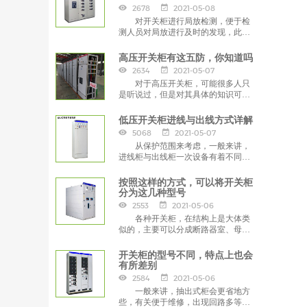
2678
2021-05-08
对开关柜进行局放检测，便于检
测人员对局放进行及时的发现，此过
程其分析技术包含了三种。
高压开关柜有这五防，你知道吗
2634
2021-05-07
对于高压开关柜，可能很多人只
是听说过，但是对其具体的知识可能
还不甚了解，今天，小编就带大家认
识下其有哪五防。
低压开关柜进线与出线方式详解
5068
2021-05-07
从保护范围来考虑，一般来讲，
进线柜与出线柜一次设备有着不同的
连接顺序，下面，小编带大家了解下
详细的低压开关柜的进线与出线方
按照这样的方式，可以将开关柜
式。
分为这几种型号
2553
2021-05-06
各种开关柜，在结构上是大体类
似的，主要可以分成断路器室、母线
室、馈线室、仪表室，在各室间通常
有着一定的钢板隔离。接下来，小编
开关柜的型号不同，特点上也会
给大家讲讲按照一定的方式，能够将
有所差别
开关柜分为哪几种型号。
2584
2021-05-06
一般来讲，抽出式柜会更省地方
些，有关便于维修，出现回路多等特