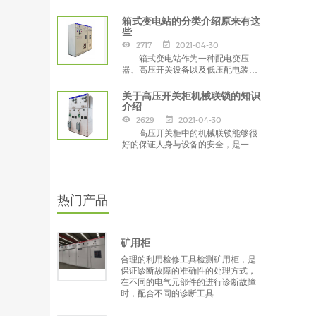
点，此外，开关柜的小编就给大家详
细就给大家详细讲讲其各种型号的特
箱式变电站的分类介绍原来有这
点。
些
2717
2021-04-30
箱式变电站作为一种配电变压
器、高压开关设备以及低压配电装
置，通常会将其装于防潮、防尘、防
火箱体内，进行封闭的运行，那么箱
关于高压开关柜机械联锁的知识
式变电站根据结构、外观、外壳材质
介绍
可以有怎样的分类。
2629
2021-04-30
高压开关柜中的机械联锁能够很
好的保证人身与设备的安全，是一种
防止错误操作重要的措施。接下来，
小编就给大家详细讲讲相关知识。
热门产品
矿用柜
合理的利用检修工具检测矿用柜，是
保证诊断故障的准确性的处理方式，
在不同的电气元部件的进行诊断故障
时，配合不同的诊断工具