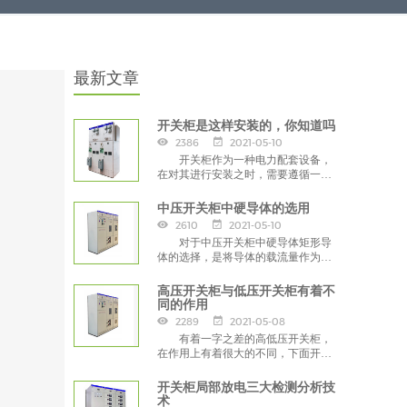
最新文章
开关柜是这样安装的，你知道吗
2386
2021-05-10
开关柜作为一种电力配套设备，
在对其进行安装之时，需要遵循一定
的步骤，接下来，小编就给您详细讲
讲。
中压开关柜中硬导体的选用
2610
2021-05-10
对于中压开关柜中硬导体矩形导
体的选择，是将导体的载流量作为依
据，然而载流量又和其形状、颜色、
材质、环境温度以及安装形式有着一
高压开关柜与低压开关柜有着不
定的关系。
同的作用
2289
2021-05-08
有着一字之差的高低压开关柜，
在作用上有着很大的不同，下面开关
柜的小编就给大家详细介绍下两者的
作用。
开关柜局部放电三大检测分析技
术